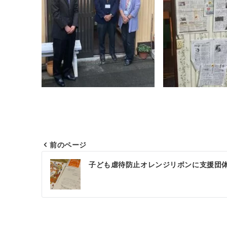
前のページ
投
子ども虐待防止オレンジリボンに支援団
稿
ナ
ビ