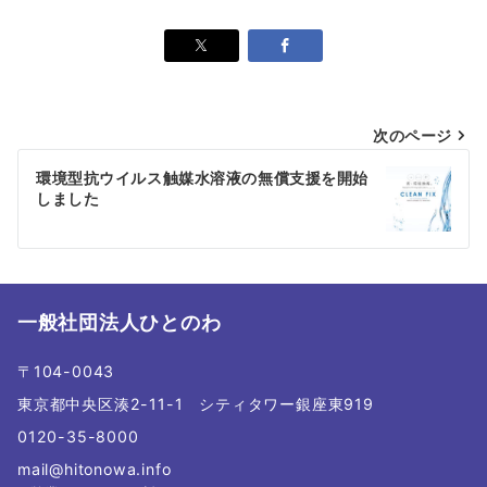
投
次のページ
稿
環境型抗ウイルス触媒水溶液の無償支援を開始
しました
ナ
ビ
ゲ
ー
一般社団法人ひとのわ
シ
〒104-0043
ョ
東京都中央区湊2-11-1 シティタワー銀座東919
ン
0120-35-8000
mail@hitonowa.info