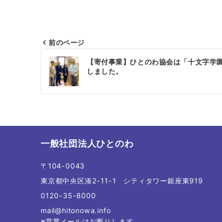
前のページ
投
【寄付事業】ひとのわ協会は「十文字学
稿
しました。
ナ
ビ
ゲ
ー
一般社団法人ひとのわ
シ
〒104-0043
ョ
東京都中央区湊2-11-1 シティタワー銀座東919
ン
0120-35-8000
mail@hitonowa.info
※営業メールはお断りします