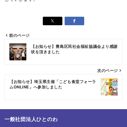
前のページ
投
【お知らせ】豊島区民社会福祉協議会より感謝
稿
状を頂きました
ナ
次のページ
ビ
ゲ
【お知らせ】埼玉県主催「こども食堂フォーラ
ムONLINE」へ参加しました
ー
シ
ョ
一般社団法人ひとのわ
ン