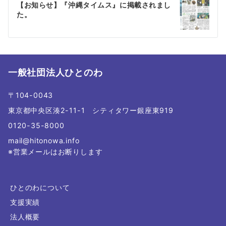
ゲ
【お知らせ】『沖縄タイムス』に掲載されまし
た。
ー
シ
ョ
一般社団法人ひとのわ
ン
〒104-0043
東京都中央区湊2-11-1 シティタワー銀座東919
0120-35-8000
mail@hitonowa.info
※営業メールはお断りします
ひとのわについて
支援実績
法人概要