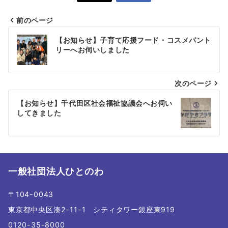
前のページ
投
【お知らせ】子育て応援フード・コスメパント
稿
リーへお伺いしました
ナ
次のページ
ビ
ゲ
【お知らせ】千代田区社会福祉協議会へお伺い
してきました
ー
シ
ョ
一般社団法人ひとのわ
ン
〒104-0043
東京都中央区湊2-11-1 シティタワー銀座東919
0120-35-8000