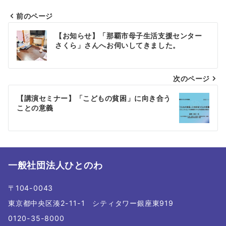
前のページ
投
【お知らせ】「那覇市母子生活支援センター
稿
さくら」さんへお伺いしてきました。
ナ
次のページ
ビ
ゲ
【講演セミナー】「こどもの貧困」に向き合う
ことの意義
ー
シ
ョ
一般社団法人ひとのわ
ン
〒104-0043
東京都中央区湊2-11-1 シティタワー銀座東919
0120-35-8000